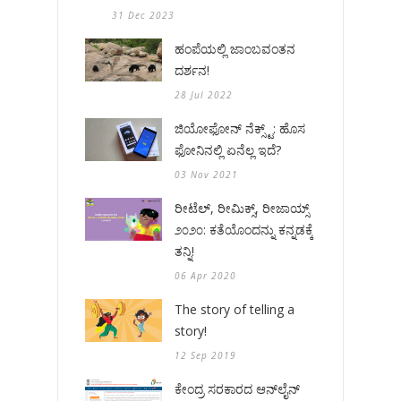
31 Dec 2023
ಹಂಪೆಯಲ್ಲಿ ಜಾಂಬವಂತನ
ದರ್ಶನ!
28 Jul 2022
ಜಿಯೋಫೋನ್ ನೆಕ್ಸ್ಟ್: ಹೊಸ
ಫೋನಿನಲ್ಲಿ ಏನೆಲ್ಲ ಇದೆ?
03 Nov 2021
ರೀಟೆಲ್, ರೀಮಿಕ್ಸ್, ರೀಜಾಯ್ಸ್
೨೦೨೦: ಕತೆಯೊಂದನ್ನು ಕನ್ನಡಕ್ಕೆ
ತನ್ನಿ!
06 Apr 2020
The story of telling a
story!
12 Sep 2019
ಕೇಂದ್ರ ಸರಕಾರದ ಆನ್‌ಲೈನ್