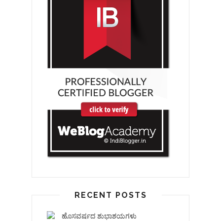
RECENT POSTS
ಹೊಸವರ್ಷದ ಶುಭಾಶಯಗಳು