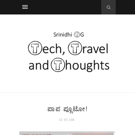
ಪಾಪ ಪ್ಲೂಟೋ!
12:01 AM