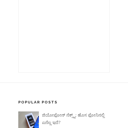
POPULAR POSTS
ಜಿಯೋಫೋನ್ ನೆಕ್ಸ್ಟ್: ಹೊಸ ಫೋನಿನಲ್ಲಿ
ಏನೆಲ್ಲ ಇದೆ?