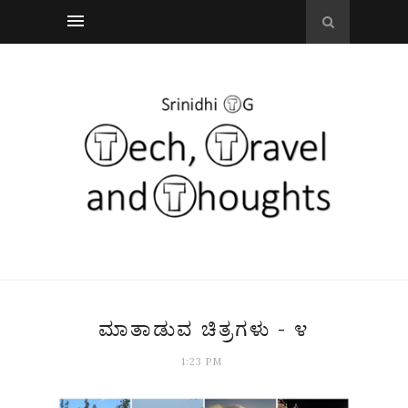
ಮಾತಾಡುವ ಚಿತ್ರಗಳು - ೪
1:23 PM