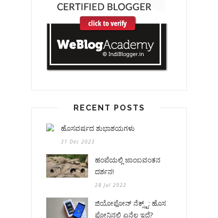
RECENT POSTS
ಹೊಸವರ್ಷದ ಶುಭಾಶಯಗಳು
31 Dec 2023
ಹಂಪೆಯಲ್ಲಿ ಜಾಂಬವಂತನ
ದರ್ಶನ!
28 Jul 2022
ಜಿಯೋಫೋನ್ ನೆಕ್ಸ್ಟ್: ಹೊಸ
ಫೋನಿನಲ್ಲಿ ಏನೆಲ್ಲ ಇದೆ?