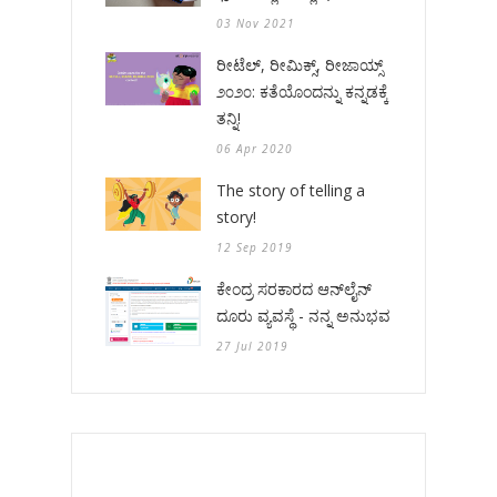
03 Nov 2021
ರೀಟೆಲ್, ರೀಮಿಕ್ಸ್, ರೀಜಾಯ್ಸ್
೨೦೨೦: ಕತೆಯೊಂದನ್ನು ಕನ್ನಡಕ್ಕೆ
ತನ್ನಿ!
06 Apr 2020
The story of telling a
story!
12 Sep 2019
ಕೇಂದ್ರ ಸರಕಾರದ ಆನ್‌ಲೈನ್
ದೂರು ವ್ಯವಸ್ಥೆ - ನನ್ನ ಅನುಭವ
27 Jul 2019