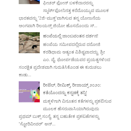
ಫೀಚರ್ ಫೋನ್ ಬಳಕೆದಾರರನ್ನು
ಸ್ಮಾರ್ಟ್‌ಫೋನಿನತ್ತ ಕರೆದೊಯ್ಯುವ ಮೂಲಕ
ಭಾರತವನ್ನು '2ಜಿ-ಮುಕ್ತ'ವಾಗಿಸುವ ತನ್ನ ಯೋಜನೆಯ
ಅಂಗವಾಗಿ ರಿಲಯನ್ಸ್ ಜಿಯೋ ಹೊಸದೊಂದು ಸ್...
ಹಂಪೆಯಲ್ಲಿ ಜಾಂಬವಂತನ ದರ್ಶನ!
ಹಂಪೆಯ ಸಮೀಪದಲ್ಲಿರುವ ದರೋಜಿ
ಕರಡಿಧಾಮ ಅತ್ಯಂತ ವಿಶಿಷ್ಟವಾದದ್ದು. ಶ್ರೀ
ಎಂ. ವೈ. ಘೋರ್ಪಡೆಯವರ ಪ್ರಯತ್ನಗಳಿಂದ
ಸಂರಕ್ಷಿತ ಪ್ರದೇಶವಾಗಿ ಗುರುತಿಸಿಕೊಂಡ ಈ ಕುರುಚಲು
ಕಾಡು...
ರೀಟೆಲ್, ರೀಮಿಕ್ಸ್, ರೀಜಾಯ್ಸ್ ೨೦೨೦:
ಕತೆಯೊಂದನ್ನು ಕನ್ನಡಕ್ಕೆ ತನ್ನಿ!
ಮಕ್ಕಳಿಗಾಗಿ ವಿನೂತನ ಕತೆಗಳನ್ನು ಪ್ರಕಟಿಸುವ
ಮೂಲಕ ಹೆಸರುವಾಸಿಯಾಗಿರುವುದು
ಪ್ರಥಮ್ ಬುಕ್ಸ್ ಸಂಸ್ಥೆ. ತನ್ನ ಬಹುತೇಕ ಪ್ರಕಟಣೆಗಳನ್ನು
'ಸ್ಟೋರಿವೀವರ್' ಆನ್‌...