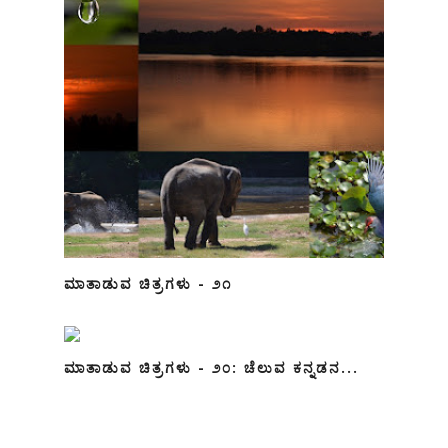
ಮಾತಾಡುವ ಚಿತ್ರಗಳು - ೨೧
ಮಾತಾಡುವ ಚಿತ್ರಗಳು - ೨೦: ಚೆಲುವ ಕನ್ನಡನ...