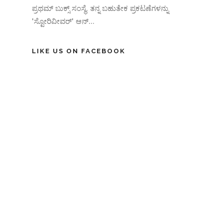
ಪ್ರಥಮ್ ಬುಕ್ಸ್ ಸಂಸ್ಥೆ. ತನ್ನ ಬಹುತೇಕ ಪ್ರಕಟಣೆಗಳನ್ನು
'ಸ್ಟೋರಿವೀವರ್' ಆನ್‌...
LIKE US ON FACEBOOK