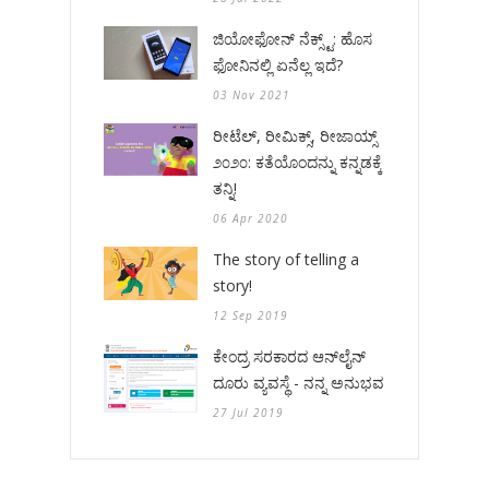
ಜಿಯೋಫೋನ್ ನೆಕ್ಸ್ಟ್: ಹೊಸ
ಫೋನಿನಲ್ಲಿ ಏನೆಲ್ಲ ಇದೆ?
03 Nov 2021
ರೀಟೆಲ್, ರೀಮಿಕ್ಸ್, ರೀಜಾಯ್ಸ್
೨೦೨೦: ಕತೆಯೊಂದನ್ನು ಕನ್ನಡಕ್ಕೆ
ತನ್ನಿ!
06 Apr 2020
The story of telling a
story!
12 Sep 2019
ಕೇಂದ್ರ ಸರಕಾರದ ಆನ್‌ಲೈನ್
ದೂರು ವ್ಯವಸ್ಥೆ - ನನ್ನ ಅನುಭವ
27 Jul 2019