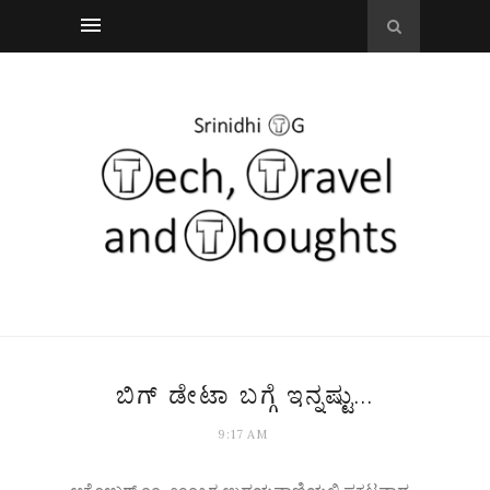
ಬಿಗ್ ಡೇಟಾ ಬಗ್ಗೆ ಇನ್ನಷ್ಟು...
9:17 AM