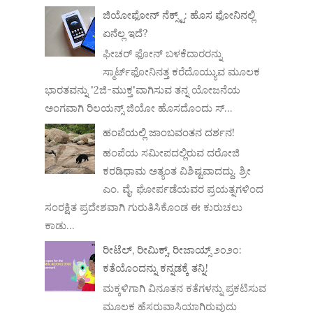
ಜಿಯೋಫೋನ್ ನೆಕ್ಸ್ಟ್: ಹೊಸ ಫೋನಿನಲ್ಲಿ
ಏನೆಲ್ಲ ಇದೆ?
ಫೀಚರ್ ಫೋನ್ ಬಳಕೆದಾರರನ್ನು
ಸ್ಮಾರ್ಟ್‌ಫೋನಿನತ್ತ ಕರೆದೊಯ್ಯುವ ಮೂಲಕ
ಭಾರತವನ್ನು '2ಜಿ-ಮುಕ್ತ'ವಾಗಿಸುವ ತನ್ನ ಯೋಜನೆಯ
ಅಂಗವಾಗಿ ರಿಲಯನ್ಸ್ ಜಿಯೋ ಹೊಸದೊಂದು ಸ್...
ಹಂಪೆಯಲ್ಲಿ ಜಾಂಬವಂತನ ದರ್ಶನ!
ಹಂಪೆಯ ಸಮೀಪದಲ್ಲಿರುವ ದರೋಜಿ
ಕರಡಿಧಾಮ ಅತ್ಯಂತ ವಿಶಿಷ್ಟವಾದದ್ದು. ಶ್ರೀ
ಎಂ. ವೈ. ಘೋರ್ಪಡೆಯವರ ಪ್ರಯತ್ನಗಳಿಂದ
ಸಂರಕ್ಷಿತ ಪ್ರದೇಶವಾಗಿ ಗುರುತಿಸಿಕೊಂಡ ಈ ಕುರುಚಲು
ಕಾಡು...
ರೀಟೆಲ್, ರೀಮಿಕ್ಸ್, ರೀಜಾಯ್ಸ್ ೨೦೨೦:
ಕತೆಯೊಂದನ್ನು ಕನ್ನಡಕ್ಕೆ ತನ್ನಿ!
ಮಕ್ಕಳಿಗಾಗಿ ವಿನೂತನ ಕತೆಗಳನ್ನು ಪ್ರಕಟಿಸುವ
ಮೂಲಕ ಹೆಸರುವಾಸಿಯಾಗಿರುವುದು