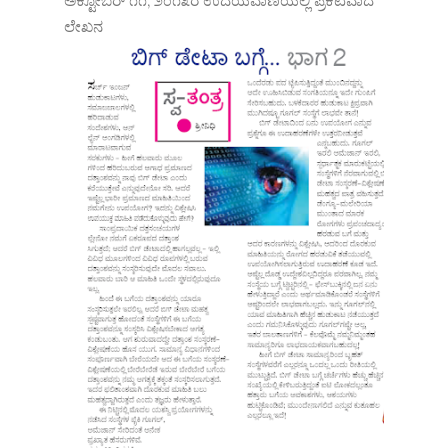
ಅಕ್ಟೋಬರ್ ೧೧, ೨೦೧೩ರ ಉದಯವಾಣಿಯಲ್ಲಿ ಪ್ರಕಟವಾದ
ಲೇಖನ