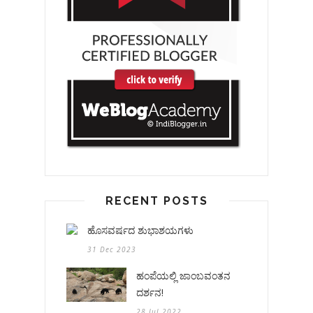
RECENT POSTS
ಹೊಸವರ್ಷದ ಶುಭಾಶಯಗಳು
31 Dec 2023
ಹಂಪೆಯಲ್ಲಿ ಜಾಂಬವಂತನ
ದರ್ಶನ!
28 Jul 2022