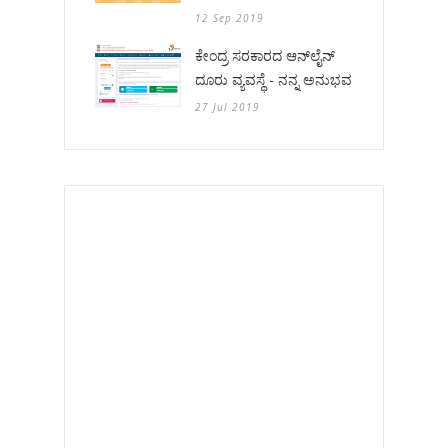
12 Sep 2019
ಕೇಂದ್ರ ಸರಕಾರದ ಆನ್‌ಲೈನ್
ದೂರು ವ್ಯವಸ್ಥೆ - ನನ್ನ ಅನುಭವ
27 Jul 2019