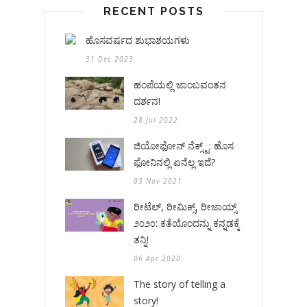
RECENT POSTS
ಹೊಸವರ್ಷದ ಶುಭಾಶಯಗಳು
31 Dec 2023
ಹಂಪೆಯಲ್ಲಿ ಜಾಂಬವಂತನ
ದರ್ಶನ!
28 Jul 2022
ಜಿಯೋಫೋನ್ ನೆಕ್ಸ್ಟ್: ಹೊಸ
ಫೋನಿನಲ್ಲಿ ಏನೆಲ್ಲ ಇದೆ?
03 Nov 2021
ರೀಟೆಲ್, ರೀಮಿಕ್ಸ್, ರೀಜಾಯ್ಸ್
೨೦೨೦: ಕತೆಯೊಂದನ್ನು ಕನ್ನಡಕ್ಕೆ
ತನ್ನಿ!
06 Apr 2020
The story of telling a
story!