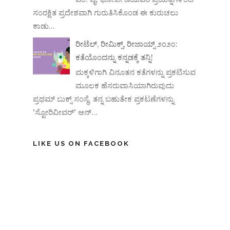
ಸಂರಕ್ಷಿತ ಪ್ರದೇಶವಾಗಿ ಗುರುತಿಸಿಕೊಂಡ ಈ ಕುರುಚಲು
ಕಾಡು...
ರೀಟೆಲ್, ರೀಮಿಕ್ಸ್, ರೀಜಾಯ್ಸ್ ೨೦೨೦:
ಕತೆಯೊಂದನ್ನು ಕನ್ನಡಕ್ಕೆ ತನ್ನಿ!
ಮಕ್ಕಳಿಗಾಗಿ ವಿನೂತನ ಕತೆಗಳನ್ನು ಪ್ರಕಟಿಸುವ
ಮೂಲಕ ಹೆಸರುವಾಸಿಯಾಗಿರುವುದು
ಪ್ರಥಮ್ ಬುಕ್ಸ್ ಸಂಸ್ಥೆ. ತನ್ನ ಬಹುತೇಕ ಪ್ರಕಟಣೆಗಳನ್ನು
'ಸ್ಟೋರಿವೀವರ್' ಆನ್‌...
LIKE US ON FACEBOOK