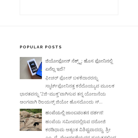
POPULAR POSTS
ಜಿಯೋಫೋನ್ ನೆಕ್ಸ್ಟ್: ಹೊಸ ಫೋನಿನಲ್ಲಿ
ಏನೆಲ್ಲ ಇದೆ?
ಫೀಚರ್ ಫೋನ್ ಬಳಕೆದಾರರನ್ನು
ಸ್ಮಾರ್ಟ್‌ಫೋನಿನತ್ತ ಕರೆದೊಯ್ಯುವ ಮೂಲಕ
ಭಾರತವನ್ನು '2ಜಿ-ಮುಕ್ತ'ವಾಗಿಸುವ ತನ್ನ ಯೋಜನೆಯ
ಅಂಗವಾಗಿ ರಿಲಯನ್ಸ್ ಜಿಯೋ ಹೊಸದೊಂದು ಸ್...
ಹಂಪೆಯಲ್ಲಿ ಜಾಂಬವಂತನ ದರ್ಶನ!
ಹಂಪೆಯ ಸಮೀಪದಲ್ಲಿರುವ ದರೋಜಿ
ಕರಡಿಧಾಮ ಅತ್ಯಂತ ವಿಶಿಷ್ಟವಾದದ್ದು. ಶ್ರೀ
ಎಂ. ವೈ. ಘೋರ್ಪಡೆಯವರ ಪ್ರಯತ್ನಗಳಿಂದ