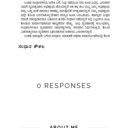
ಸಂಧಾನ ಕೌಶಲ
0 RESPONSES
ABOUT ME