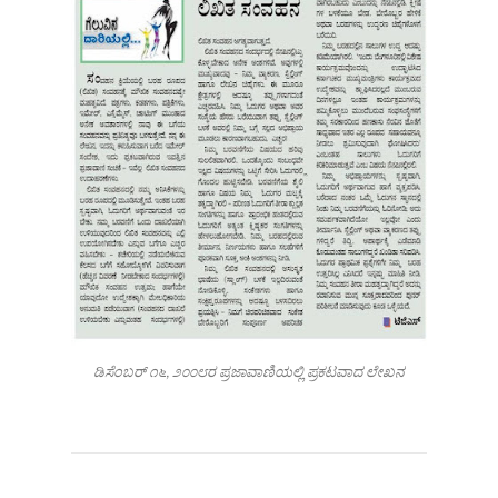
ಡಿಸೆಂಬರ್ ೧೬, ೨೦೦೮ರ ಪ್ರಜಾವಾಣಿಯಲ್ಲಿ ಪ್ರಕಟವಾದ ಲೇಖನ