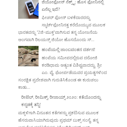
ಜಿಯೋಫೋನ್ ನೆಕ್ಸ್ಟ್: ಹೊಸ ಫೋನಿನಲ್ಲಿ
ಏನೆಲ್ಲ ಇದೆ?
ಫೀಚರ್ ಫೋನ್ ಬಳಕೆದಾರರನ್ನು
ಸ್ಮಾರ್ಟ್‌ಫೋನಿನತ್ತ ಕರೆದೊಯ್ಯುವ ಮೂಲಕ
ಭಾರತವನ್ನು '2ಜಿ-ಮುಕ್ತ'ವಾಗಿಸುವ ತನ್ನ ಯೋಜನೆಯ
ಅಂಗವಾಗಿ ರಿಲಯನ್ಸ್ ಜಿಯೋ ಹೊಸದೊಂದು ಸ್...
ಹಂಪೆಯಲ್ಲಿ ಜಾಂಬವಂತನ ದರ್ಶನ!
ಹಂಪೆಯ ಸಮೀಪದಲ್ಲಿರುವ ದರೋಜಿ
ಕರಡಿಧಾಮ ಅತ್ಯಂತ ವಿಶಿಷ್ಟವಾದದ್ದು. ಶ್ರೀ
ಎಂ. ವೈ. ಘೋರ್ಪಡೆಯವರ ಪ್ರಯತ್ನಗಳಿಂದ
ಸಂರಕ್ಷಿತ ಪ್ರದೇಶವಾಗಿ ಗುರುತಿಸಿಕೊಂಡ ಈ ಕುರುಚಲು
ಕಾಡು...
ರೀಟೆಲ್, ರೀಮಿಕ್ಸ್, ರೀಜಾಯ್ಸ್ ೨೦೨೦: ಕತೆಯೊಂದನ್ನು
ಕನ್ನಡಕ್ಕೆ ತನ್ನಿ!
ಮಕ್ಕಳಿಗಾಗಿ ವಿನೂತನ ಕತೆಗಳನ್ನು ಪ್ರಕಟಿಸುವ ಮೂಲಕ
ಹೆಸರುವಾಸಿಯಾಗಿರುವುದು ಪ್ರಥಮ್ ಬುಕ್ಸ್ ಸಂಸ್ಥೆ. ತನ್ನ