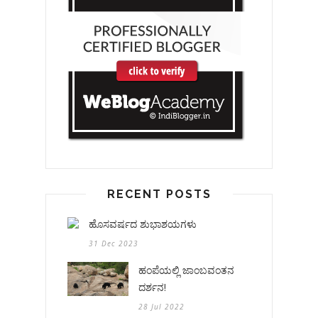
RECENT POSTS
ಹೊಸವರ್ಷದ ಶುಭಾಶಯಗಳು
31 Dec 2023
ಹಂಪೆಯಲ್ಲಿ ಜಾಂಬವಂತನ
ದರ್ಶನ!
28 Jul 2022