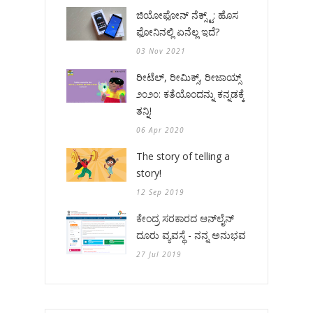
ಜಿಯೋಫೋನ್ ನೆಕ್ಸ್ಟ್: ಹೊಸ
ಫೋನಿನಲ್ಲಿ ಏನೆಲ್ಲ ಇದೆ?
03 Nov 2021
ರೀಟೆಲ್, ರೀಮಿಕ್ಸ್, ರೀಜಾಯ್ಸ್
೨೦೨೦: ಕತೆಯೊಂದನ್ನು ಕನ್ನಡಕ್ಕೆ
ತನ್ನಿ!
06 Apr 2020
The story of telling a
story!
12 Sep 2019
ಕೇಂದ್ರ ಸರಕಾರದ ಆನ್‌ಲೈನ್
ದೂರು ವ್ಯವಸ್ಥೆ - ನನ್ನ ಅನುಭವ
27 Jul 2019