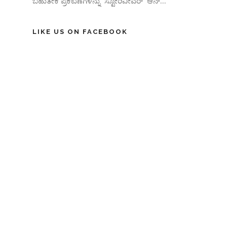
ಬಹುತೇಕ ಪ್ರಕಟಣೆಗಳನ್ನು 'ಸ್ಟೋರಿವೀವರ್' ಆನ್‌...
LIKE US ON FACEBOOK