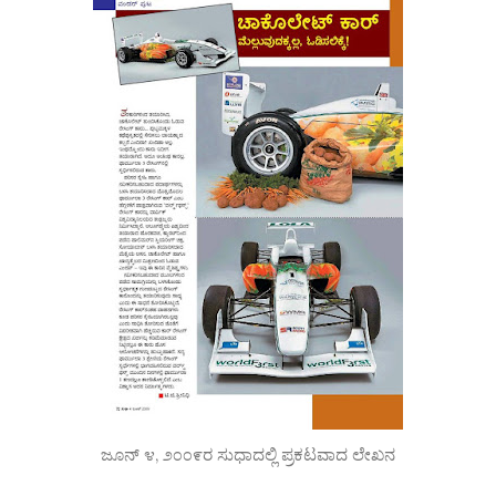
ಜೂನ್ ೪, ೨೦೦೯ರ ಸುಧಾದಲ್ಲಿ ಪ್ರಕಟವಾದ ಲೇಖನ