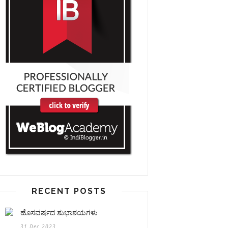
RECENT POSTS
ಹೊಸವರ್ಷದ ಶುಭಾಶಯಗಳು
31 Dec 2023