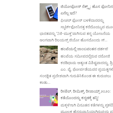
ಜಿಯೋಫೋನ್ ನೆಕ್ಸ್ಟ್: ಹೊಸ ಫೋನಿನಲ್
ಏನೆಲ್ಲ ಇದೆ?
ಫೀಚರ್ ಫೋನ್ ಬಳಕೆದಾರರನ್ನು
ಸ್ಮಾರ್ಟ್‌ಫೋನಿನತ್ತ ಕರೆದೊಯ್ಯುವ ಮ
ಭಾರತವನ್ನು '2ಜಿ-ಮುಕ್ತ'ವಾಗಿಸುವ ತನ್ನ ಯೋಜನೆಯ
ಅಂಗವಾಗಿ ರಿಲಯನ್ಸ್ ಜಿಯೋ ಹೊಸದೊಂದು ಸ್...
ಹಂಪೆಯಲ್ಲಿ ಜಾಂಬವಂತನ ದರ್ಶನ!
ಹಂಪೆಯ ಸಮೀಪದಲ್ಲಿರುವ ದರೋಜಿ
ಕರಡಿಧಾಮ ಅತ್ಯಂತ ವಿಶಿಷ್ಟವಾದದ್ದು. ಶ್ರ
ಎಂ. ವೈ. ಘೋರ್ಪಡೆಯವರ ಪ್ರಯತ್ನಗಳ
ಸಂರಕ್ಷಿತ ಪ್ರದೇಶವಾಗಿ ಗುರುತಿಸಿಕೊಂಡ ಈ ಕುರುಚಲು
ಕಾಡು...
ರೀಟೆಲ್, ರೀಮಿಕ್ಸ್, ರೀಜಾಯ್ಸ್ ೨೦೨೦:
ಕತೆಯೊಂದನ್ನು ಕನ್ನಡಕ್ಕೆ ತನ್ನಿ!
ಮಕ್ಕಳಿಗಾಗಿ ವಿನೂತನ ಕತೆಗಳನ್ನು ಪ್ರಕ
ಮೂಲಕ ಹೆಸರುವಾಸಿಯಾಗಿರುವುದು ಪ