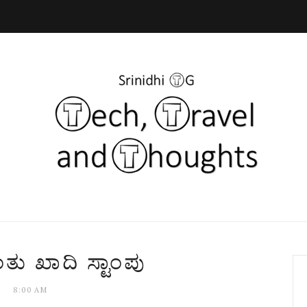
ತು ಖಾದಿ ಸ್ಟಾಂಪು
8:00 AM