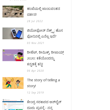
ಹಂಪೆಯಲ್ಲಿ ಜಾಂಬವಂತನ
ದರ್ಶನ!
28 Jul 2022
ಜಿಯೋಫೋನ್ ನೆಕ್ಸ್ಟ್: ಹೊಸ
ಫೋನಿನಲ್ಲಿ ಏನೆಲ್ಲ ಇದೆ?
03 Nov 2021
ರೀಟೆಲ್, ರೀಮಿಕ್ಸ್, ರೀಜಾಯ್ಸ್
೨೦೨೦: ಕತೆಯೊಂದನ್ನು
ಕನ್ನಡಕ್ಕೆ ತನ್ನಿ!
06 Apr 2020
The story of telling a
story!
12 Sep 2019
ಕೇಂದ್ರ ಸರಕಾರದ ಆನ್‌ಲೈನ್
ದೂರು ವ್ಯವಸ್ಥೆ - ನನ್ನ