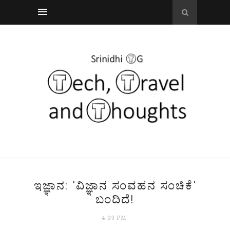
ಇಜ್ಞಾನ: 'ವಿಜ್ಞಾನ ಸಂವಹನ ಸಂಚಿಕೆ'
ಬಂದಿದೆ!
4:03 PM