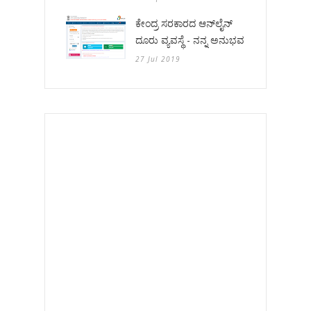
ಕೇಂದ್ರ ಸರಕಾರದ ಆನ್‌ಲೈನ್
ದೂರು ವ್ಯವಸ್ಥೆ - ನನ್ನ ಅನುಭವ
27 Jul 2019