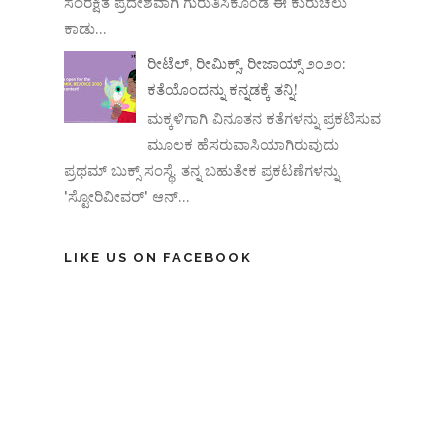
ಸಂರಕ್ಷಿತ ಪ್ರದೇಶವಾಗಿ ಗುರುತಿಸಿಕೊಂಡ ಈ ಕುರುಚಲು
ಕಾಡು...
ರೀಟೆಲ್, ರೀಮಿಕ್ಸ್, ರೀಜಾಯ್ಸ್ ೨೦೨೦:
ಕತೆಯೊಂದನ್ನು ಕನ್ನಡಕ್ಕೆ ತನ್ನಿ!
ಮಕ್ಕಳಿಗಾಗಿ ವಿನೂತನ ಕತೆಗಳನ್ನು ಪ್ರಕಟಿಸುವ
ಮೂಲಕ ಹೆಸರುವಾಸಿಯಾಗಿರುವುದು
ಪ್ರಥಮ್ ಬುಕ್ಸ್ ಸಂಸ್ಥೆ. ತನ್ನ ಬಹುತೇಕ ಪ್ರಕಟಣೆಗಳನ್ನು
'ಸ್ಟೋರಿವೀವರ್' ಆನ್‌...
LIKE US ON FACEBOOK