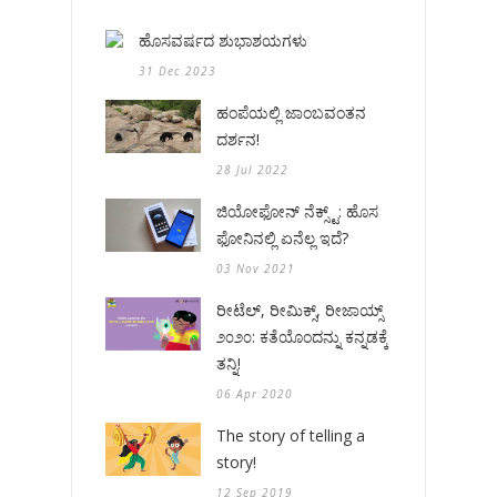
ಹೊಸವರ್ಷದ ಶುಭಾಶಯಗಳು
31 Dec 2023
ಹಂಪೆಯಲ್ಲಿ ಜಾಂಬವಂತನ
ದರ್ಶನ!
28 Jul 2022
ಜಿಯೋಫೋನ್ ನೆಕ್ಸ್ಟ್: ಹೊಸ
ಫೋನಿನಲ್ಲಿ ಏನೆಲ್ಲ ಇದೆ?
03 Nov 2021
ರೀಟೆಲ್, ರೀಮಿಕ್ಸ್, ರೀಜಾಯ್ಸ್
೨೦೨೦: ಕತೆಯೊಂದನ್ನು ಕನ್ನಡಕ್ಕೆ
ತನ್ನಿ!
06 Apr 2020
The story of telling a
story!
12 Sep 2019