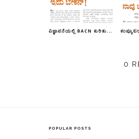
ವಿಜ್ಞಾಪನೆಯಲ್ಲಿ BACN ಕುರಿತು...
ಕಂಪ್ಯೂಟರ
0 
POPULAR POSTS