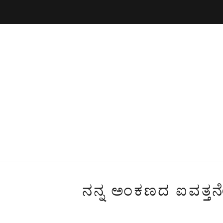
ನನ್ನ ಅಂಕಣದ ಐವತ್ತ