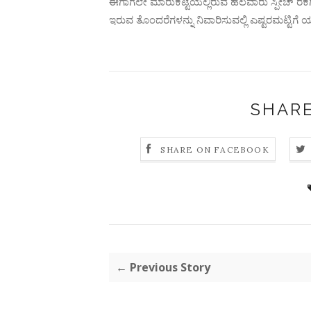
ಈಗಾಗಲೇ ಮಾರುಕಟ್ಟೆಯಲ್ಲಿರುವ ಹಲವಾರು ಸ್ಪೀಚ್ ರೆಕಗ್ನಿ
ಇರುವ ತೊಂದರೆಗಳನ್ನು ನಿವಾರಿಸುವಲ್ಲಿ ಎಷ್ಟರಮಟ್ಟಿಗ
SHARE
SHARE ON FACEBOOK
← Previous Story