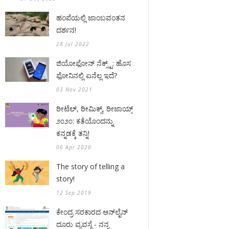
ಹಂಪೆಯಲ್ಲಿ ಜಾಂಬವಂತನ
ದರ್ಶನ!
28 Jul 2022
ಜಿಯೋಫೋನ್ ನೆಕ್ಸ್ಟ್: ಹೊಸ
ಫೋನಿನಲ್ಲಿ ಏನೆಲ್ಲ ಇದೆ?
03 Nov 2021
ರೀಟೆಲ್, ರೀಮಿಕ್ಸ್, ರೀಜಾಯ್ಸ್
೨೦೨೦: ಕತೆಯೊಂದನ್ನು
ಕನ್ನಡಕ್ಕೆ ತನ್ನಿ!
06 Apr 2020
The story of telling a
story!
12 Sep 2019
ಕೇಂದ್ರ ಸರಕಾರದ ಆನ್‌ಲೈನ್
ದೂರು ವ್ಯವಸ್ಥೆ - ನನ್ನ