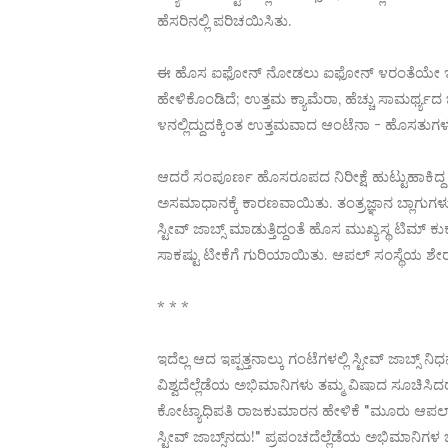
ಹೆಸರಿನಲ್ಲಿ ಪರಿಚಯಿಸಿತು.
ಈ ಹೊಸ ಐಫೋನ್ ನೋಡಲು ಐಫೋನ್ ೪ರಂತೆಯೇ ಇದ್ದರ
ಹೇಳಿಕೊಂಡಿದೆ; ಉತ್ತಮ ಕ್ಯಾಮೆರಾ, ಹೆಚ್ಚು ಸಾಮರ್ಥ್
೪ನಲ್ಲಿದ್ದುದಕ್ಕಿಂತ ಉತ್ತಮವಾದ ಆಂಟೆನಾ - ಹೊಸತುಗ
ಆದರೆ ಸಂಪೂರ್ಣ ಹೊಸರೂಪದ ನಿರೀಕ್ಷೆ ಹುಟ್ಟುಹಾಕಿದ
ಅಸಮಾಧಾನಕ್ಕೆ ಕಾರಣವಾಯಿತು. ತಂತ್ರಜ್ಞಾನ ಬ್ಲಾಗುಗಳು
ಸ್ಟೀವ್ ಜಾಬ್ಸ್ ಮಾಡುತ್ತಿದ್ದಂತೆ ಹೊಸ ಮುಖ್ಯಸ್ಥ ಟಿಮ್ 
ಸಾಕಷ್ಟು ಟೀಕೆಗೆ ಗುರಿಯಾಯಿತು. ಆಪಲ್ ಸಂಸ್ಥೆಯ ಶೇರು
* * *
ಇದೆಲ್ಲ ಆದ ಇಪ್ಪತ್ತನಾಲ್ಕು ಗಂಟೆಗಳಲ್ಲಿ ಸ್ಟೀವ್ ಜಾಬ್ಸ್ ನ
ವಿಶ್ವದೆಲ್ಲೆಡೆಯ ಅಭಿಮಾನಿಗಳು ತಮ್ಮ ವಿಷಾದ ಸೂಚಿಸಿದ
ಕೋಟ್ಯಾಧಿಪತಿ ರಾಜಕುಮಾರನ ಹೇಳಿಕೆ "ಮೂರು ಆಪಲ್‌ಗಳ
ಸ್ಟೀವ್ ಜಾಬ್ಸ್‌ನದು!" ಪ್ರಪಂಚದೆಲ್ಲೆಡೆಯ ಅಭಿಮಾನಿ