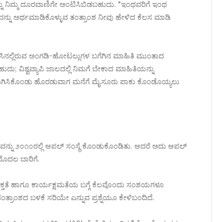
ನು ನಿಮ್ಮ ದೂರವಾಣಿಗೇ ಅಂಟಿಸಿಬಿಡಬಹುದು. "ಇಂಥವರಿಗೆ ಇಂಥ
ಶವನ್ನು ಅರ್ಥಮಾಡಿಕೊಳ್ಳುವ ತಂತ್ರಾಂಶ ನೀವು ಹೇಳಿದ ಕೆಲಸ ಮಾಡಿ
ಿನಲ್ಲಿರುವ ಅಂಗಡಿ-ಹೋಟಲ್ಲುಗಳ ಬಗೆಗಿನ ಮಾಹಿತಿ ಮುಂತಾದ
ುದು; ವಿಶ್ವವ್ಯಾಪಿ ಜಾಲದಲ್ಲಿ ನಿಮಗೆ ಬೇಕಾದ ಮಾಹಿತಿಯನ್ನು
ುಗಿಸಿಕೊಂಡು ಹೊರಡುವಾಗ ಮನೆಗೆ ಮೈಸೂರು ಪಾಕು ಕೊಂಡೊಯ್ಯಲು
ಂಶವನ್ನು ೨೦೧೦ರಲ್ಲಿ ಆಪಲ್ ಸಂಸ್ಥೆ ಕೊಂಡುಕೊಂಡಿತು. ಆದರೆ ಅದು ಆಪಲ್
 ಮೊದಲ ಬಾರಿಗೆ.
ುಕ್ತತೆ ಹಾಗೂ ಕಾರ್ಯಕ್ಷಮತೆಯ ಬಗ್ಗೆ ಕೆಲವೊಂದು ಸಂಶಯಗಳೂ
 ತಂತ್ರಾಂಶದ ಬಳಕೆ ಸರಿಯೇ ಎನ್ನುವ ಪ್ರಶ್ನೆಯೂ ಕೇಳಿಬಂದಿದೆ.