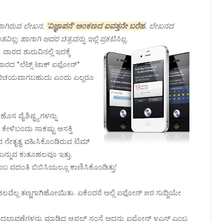
ವಾಗಿರುವ ಲೇಖನ,
'ವಿಜ್ಞಾಪನೆ' ಅಂಕಣದ ಐವತ್ತನೇ ಬರೆಹ
. ಲೇಖನದ
ಲ್ಲ; ಹಾಗಾಗಿ ಅದರ ಚಿತ್ರವನ್ನು ಇಲ್ಲಿ ಪ್ರಕಟಿಸಿಲ್ಲ.
. ವಾರದ ಶುರುವಿನಲ್ಲಿ ಇದಕ್ಕೆ
ಾರದ "ಲೆಟ್ಸ್ ಟಾಕ್ ಐಫೋನ್"
ಪರಿಚಯವಾಗಬಹುದು ಎಂದು ಎಲ್ಲರೂ
ಸ ವೈಶಿಷ್ಟ್ಯಗಳನ್ನು
 ಕೇಳಿಬಂದು ಸಾಕಷ್ಟು ಆಸಕ್ತಿ
ಲ್‌ನ ನೇತೃತ್ವ ವಹಿಸಿಕೊಂಡಿರುವ ಟಿಮ್
ಎನ್ನುವ ಕುತೂಹಲವೂ ಇತ್ತು.
ಬ ವದಂತಿ ಬಿಬಿಸಿಯಲ್ಲೂ ಕಾಣಿಸಿಕೊಂಡಿತ್ತು!
ತೂಹಲವೆಲ್ಲ ತಣ್ಣಗಾಗಿಹೋಯಿತು. ಏಕೆಂದರೆ ಅಲ್ಲಿ ಐಫೋನ್ ೫ರ ಸುದ್ದಿಯೇ
 ಬದಲಾವಣೆಗಳನ್ನು ಮಾಡಿದ ಆಪಲ್ ಸಂಸ್ಥೆ ಅದನ್ನು ಐಫೋನ್ ೪ಎಸ್ ಎಂಬ