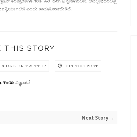
ಷನ್ ತಂತ್ರಾಂಶಗಳಿಗಿಂತ 'ಸಿರಿ' ಹೇಗೆ ಭಿನ್ನವಾಗಿರಲಿದೆ, ಅವೆಲ್ಲವುದರಲ್ಲೂ
ೆ ಯಶಸ್ವಿಯಾಗಲಿದೆ ಎಂದು ಕಾದುನೋಡಬೇಕಿದೆ.
 THIS STORY
SHARE ON TWITTER
PIN THIS POST
ವಿಜ್ಞಾಪನೆ
TAGS:
Next Story →