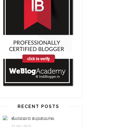
RECENT POSTS
ಹೊಸವರ್ಷದ ಶುಭಾಶಯಗಳು
31 Dec 2023