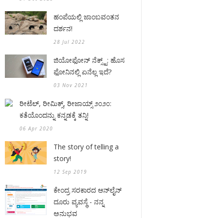
ಹಂಪೆಯಲ್ಲಿ ಜಾಂಬವಂತನ
ದರ್ಶನ!
28 Jul 2022
ಜಿಯೋಫೋನ್ ನೆಕ್ಸ್ಟ್: ಹೊಸ
ಫೋನಿನಲ್ಲಿ ಏನೆಲ್ಲ ಇದೆ?
03 Nov 2021
ರೀಟೆಲ್, ರೀಮಿಕ್ಸ್, ರೀಜಾಯ್ಸ್ ೨೦೨೦:
ಕತೆಯೊಂದನ್ನು ಕನ್ನಡಕ್ಕೆ ತನ್ನಿ!
06 Apr 2020
The story of telling a
story!
12 Sep 2019
ಕೇಂದ್ರ ಸರಕಾರದ ಆನ್‌ಲೈನ್
ದೂರು ವ್ಯವಸ್ಥೆ - ನನ್ನ
ಅನುಭವ