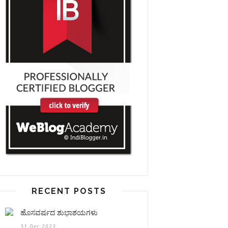
RECENT POSTS
ಹೊಸವರ್ಷದ ಶುಭಾಶಯಗಳು
31 Dec 2023