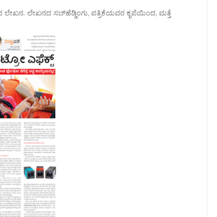
ಖನ. ಲೇಖನದ ಸಬ್‌ಹೆಡ್ಡಿಂಗು, ಪತ್ರಿಕೆಯವರ ಕೃಪೆಯಿಂದ, ಮತ್ತೆ