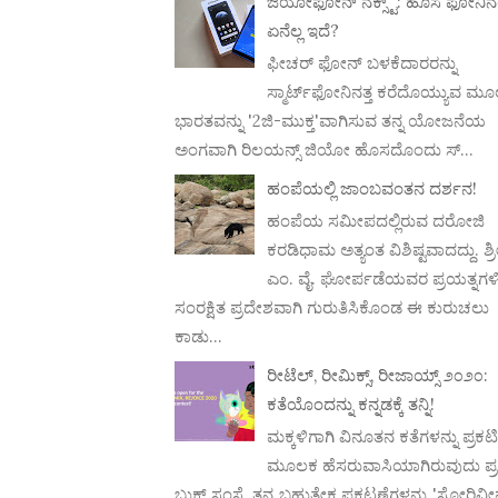
ಜಿಯೋಫೋನ್ ನೆಕ್ಸ್ಟ್: ಹೊಸ ಫೋನಿನಲ್
ಏನೆಲ್ಲ ಇದೆ?
ಫೀಚರ್ ಫೋನ್ ಬಳಕೆದಾರರನ್ನು
ಸ್ಮಾರ್ಟ್‌ಫೋನಿನತ್ತ ಕರೆದೊಯ್ಯುವ ಮ
ಭಾರತವನ್ನು '2ಜಿ-ಮುಕ್ತ'ವಾಗಿಸುವ ತನ್ನ ಯೋಜನೆಯ
ಅಂಗವಾಗಿ ರಿಲಯನ್ಸ್ ಜಿಯೋ ಹೊಸದೊಂದು ಸ್...
ಹಂಪೆಯಲ್ಲಿ ಜಾಂಬವಂತನ ದರ್ಶನ!
ಹಂಪೆಯ ಸಮೀಪದಲ್ಲಿರುವ ದರೋಜಿ
ಕರಡಿಧಾಮ ಅತ್ಯಂತ ವಿಶಿಷ್ಟವಾದದ್ದು. ಶ್ರ
ಎಂ. ವೈ. ಘೋರ್ಪಡೆಯವರ ಪ್ರಯತ್ನಗಳ
ಸಂರಕ್ಷಿತ ಪ್ರದೇಶವಾಗಿ ಗುರುತಿಸಿಕೊಂಡ ಈ ಕುರುಚಲು
ಕಾಡು...
ರೀಟೆಲ್, ರೀಮಿಕ್ಸ್, ರೀಜಾಯ್ಸ್ ೨೦೨೦:
ಕತೆಯೊಂದನ್ನು ಕನ್ನಡಕ್ಕೆ ತನ್ನಿ!
ಮಕ್ಕಳಿಗಾಗಿ ವಿನೂತನ ಕತೆಗಳನ್ನು ಪ್ರಕ
ಮೂಲಕ ಹೆಸರುವಾಸಿಯಾಗಿರುವುದು ಪ
ಬುಕ್ಸ್ ಸಂಸ್ಥೆ. ತನ್ನ ಬಹುತೇಕ ಪ್ರಕಟಣೆಗಳನ್ನು 'ಸ್ಟೋರಿವ