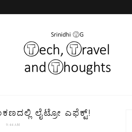
ಲ್ಲಿ ಲೈಟ್ರೋ ಎಫೆಕ್ಟ್!
9:44 AM