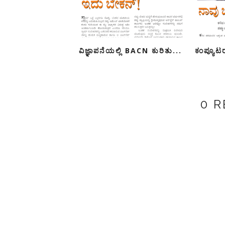
ವಿಜ್ಞಾಪನೆಯಲ್ಲಿ BACN ಕುರಿತು...
ಕಂಪ್ಯೂಟರ
0 