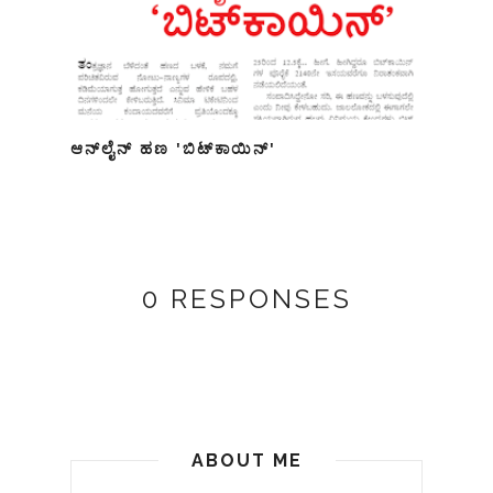
ಆನ್‌ಲೈನ್ ಹಣ 'ಬಿಟ್‍ಕಾಯಿನ್'
0 RESPONSES
ABOUT ME