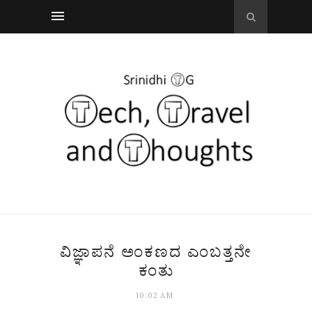
ವಿಜ್ಞಾಪನೆ ಅಂಕಣದ ಎಂಬತ್ತನೇ
ಕಂತು
10:02 AM