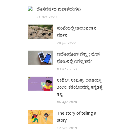
ಹೊಸವರ್ಷದ ಶುಭಾಶಯಗಳು
31 Dec 2023
ಹಂಪೆಯಲ್ಲಿ ಜಾಂಬವಂತನ
ದರ್ಶನ!
28 Jul 2022
ಜಿಯೋಫೋನ್ ನೆಕ್ಸ್ಟ್: ಹೊಸ
ಫೋನಿನಲ್ಲಿ ಏನೆಲ್ಲ ಇದೆ?
03 Nov 2021
ರೀಟೆಲ್, ರೀಮಿಕ್ಸ್, ರೀಜಾಯ್ಸ್
೨೦೨೦: ಕತೆಯೊಂದನ್ನು ಕನ್ನಡಕ್ಕೆ
ತನ್ನಿ!
06 Apr 2020
The story of telling a
story!
12 Sep 2019