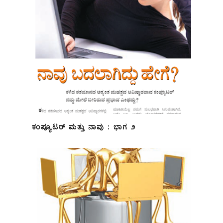
ಕಂಪ್ಯೂಟರ್ ಮತ್ತು ನಾವು : ಭಾಗ ೨