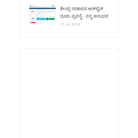
ಕೇಂದ್ರ ಸರಕಾರದ ಆನ್‌ಲೈನ್
ದೂರು ವ್ಯವಸ್ಥೆ - ನನ್ನ ಅನುಭವ
27 Jul 2019