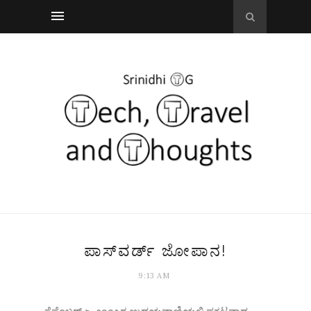
ಪಾಸ್‌ವರ್ಡ್ ಜೋಪಾನ!
9:13 AM