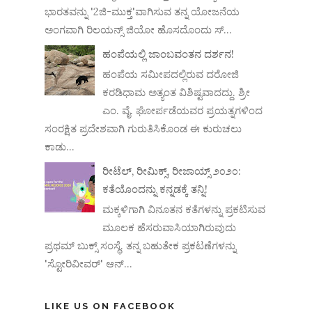
ಭಾರತವನ್ನು '2ಜಿ-ಮುಕ್ತ'ವಾಗಿಸುವ ತನ್ನ ಯೋಜನೆಯ
ಅಂಗವಾಗಿ ರಿಲಯನ್ಸ್ ಜಿಯೋ ಹೊಸದೊಂದು ಸ್...
ಹಂಪೆಯಲ್ಲಿ ಜಾಂಬವಂತನ ದರ್ಶನ!
ಹಂಪೆಯ ಸಮೀಪದಲ್ಲಿರುವ ದರೋಜಿ
ಕರಡಿಧಾಮ ಅತ್ಯಂತ ವಿಶಿಷ್ಟವಾದದ್ದು. ಶ್ರೀ
ಎಂ. ವೈ. ಘೋರ್ಪಡೆಯವರ ಪ್ರಯತ್ನಗಳಿಂದ
ಸಂರಕ್ಷಿತ ಪ್ರದೇಶವಾಗಿ ಗುರುತಿಸಿಕೊಂಡ ಈ ಕುರುಚಲು
ಕಾಡು...
ರೀಟೆಲ್, ರೀಮಿಕ್ಸ್, ರೀಜಾಯ್ಸ್ ೨೦೨೦:
ಕತೆಯೊಂದನ್ನು ಕನ್ನಡಕ್ಕೆ ತನ್ನಿ!
ಮಕ್ಕಳಿಗಾಗಿ ವಿನೂತನ ಕತೆಗಳನ್ನು ಪ್ರಕಟಿಸುವ
ಮೂಲಕ ಹೆಸರುವಾಸಿಯಾಗಿರುವುದು
ಪ್ರಥಮ್ ಬುಕ್ಸ್ ಸಂಸ್ಥೆ. ತನ್ನ ಬಹುತೇಕ ಪ್ರಕಟಣೆಗಳನ್ನು
'ಸ್ಟೋರಿವೀವರ್' ಆನ್‌...
LIKE US ON FACEBOOK