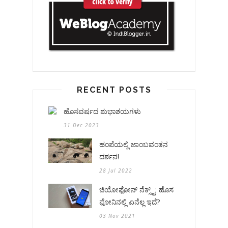
RECENT POSTS
ಹೊಸವರ್ಷದ ಶುಭಾಶಯಗಳು
31 Dec 2023
ಹಂಪೆಯಲ್ಲಿ ಜಾಂಬವಂತನ
ದರ್ಶನ!
28 Jul 2022
ಜಿಯೋಫೋನ್ ನೆಕ್ಸ್ಟ್: ಹೊಸ
ಫೋನಿನಲ್ಲಿ ಏನೆಲ್ಲ ಇದೆ?
03 Nov 2021