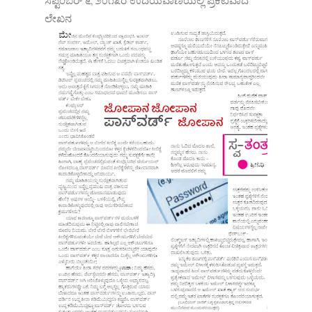
ಸೆಪ್ಟೆಂಬರ್ ೬, ೨೦೧೩ರ ಉದಯವಾಣಿಯಲ್ಲಿ ಪ್ರಕಟವಾದ
ಲೇಖನ