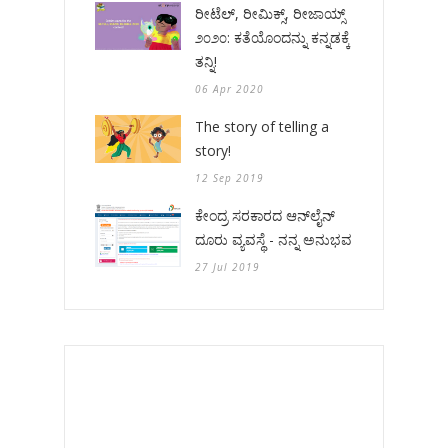
ರೀಟೆಲ್, ರೀಮಿಕ್ಸ್, ರೀಜಾಯ್ಸ್
೨೦೨೦: ಕತೆಯೊಂದನ್ನು ಕನ್ನಡಕ್ಕೆ
ತನ್ನಿ!
06 Apr 2020
The story of telling a
story!
12 Sep 2019
ಕೇಂದ್ರ ಸರಕಾರದ ಆನ್‌ಲೈನ್
ದೂರು ವ್ಯವಸ್ಥೆ - ನನ್ನ ಅನುಭವ
27 Jul 2019