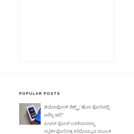
POPULAR POSTS
ಜಿಯೋಫೋನ್ ನೆಕ್ಸ್ಟ್: ಹೊಸ ಫೋನಿನಲ್ಲಿ
ಏನೆಲ್ಲ ಇದೆ?
ಫೀಚರ್ ಫೋನ್ ಬಳಕೆದಾರರನ್ನು
ಸ್ಮಾರ್ಟ್‌ಫೋನಿನತ್ತ ಕರೆದೊಯ್ಯುವ ಮೂಲಕ