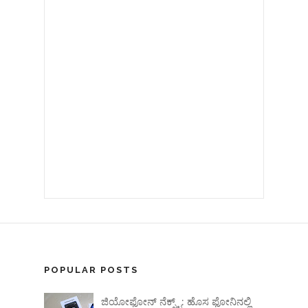
POPULAR POSTS
ಜಿಯೋಫೋನ್ ನೆಕ್ಸ್ಟ್: ಹೊಸ ಫೋನಿನಲ್ಲಿ