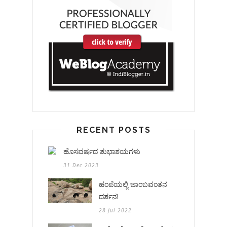
RECENT POSTS
ಹೊಸವರ್ಷದ ಶುಭಾಶಯಗಳು
31 Dec 2023
ಹಂಪೆಯಲ್ಲಿ ಜಾಂಬವಂತನ
ದರ್ಶನ!
28 Jul 2022