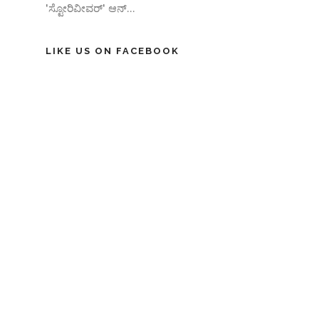
'ಸ್ಟೋರಿವೀವರ್' ಆನ್‌...
LIKE US ON FACEBOOK