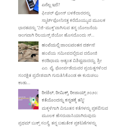
ಏನೆಲ್ಲ ಇದೆ?
ಫೀಚರ್ ಫೋನ್ ಬಳಕೆದಾರರನ್ನು
ಸ್ಮಾರ್ಟ್‌ಫೋನಿನತ್ತ ಕರೆದೊಯ್ಯುವ ಮೂಲಕ
ಭಾರತವನ್ನು '2ಜಿ-ಮುಕ್ತ'ವಾಗಿಸುವ ತನ್ನ ಯೋಜನೆಯ
ಅಂಗವಾಗಿ ರಿಲಯನ್ಸ್ ಜಿಯೋ ಹೊಸದೊಂದು ಸ್...
ಹಂಪೆಯಲ್ಲಿ ಜಾಂಬವಂತನ ದರ್ಶನ!
ಹಂಪೆಯ ಸಮೀಪದಲ್ಲಿರುವ ದರೋಜಿ
ಕರಡಿಧಾಮ ಅತ್ಯಂತ ವಿಶಿಷ್ಟವಾದದ್ದು. ಶ್ರೀ
ಎಂ. ವೈ. ಘೋರ್ಪಡೆಯವರ ಪ್ರಯತ್ನಗಳಿಂದ
ಸಂರಕ್ಷಿತ ಪ್ರದೇಶವಾಗಿ ಗುರುತಿಸಿಕೊಂಡ ಈ ಕುರುಚಲು
ಕಾಡು...
ರೀಟೆಲ್, ರೀಮಿಕ್ಸ್, ರೀಜಾಯ್ಸ್ ೨೦೨೦:
ಕತೆಯೊಂದನ್ನು ಕನ್ನಡಕ್ಕೆ ತನ್ನಿ!
ಮಕ್ಕಳಿಗಾಗಿ ವಿನೂತನ ಕತೆಗಳನ್ನು ಪ್ರಕಟಿಸುವ
ಮೂಲಕ ಹೆಸರುವಾಸಿಯಾಗಿರುವುದು
ಪ್ರಥಮ್ ಬುಕ್ಸ್ ಸಂಸ್ಥೆ. ತನ್ನ ಬಹುತೇಕ ಪ್ರಕಟಣೆಗಳನ್ನು