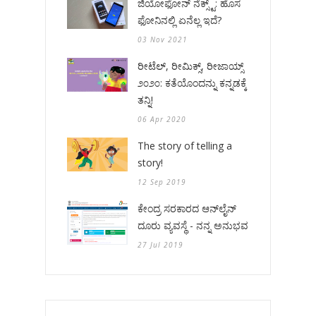
ಜಿಯೋಫೋನ್ ನೆಕ್ಸ್ಟ್: ಹೊಸ
ಫೋನಿನಲ್ಲಿ ಏನೆಲ್ಲ ಇದೆ?
03 Nov 2021
ರೀಟೆಲ್, ರೀಮಿಕ್ಸ್, ರೀಜಾಯ್ಸ್
೨೦೨೦: ಕತೆಯೊಂದನ್ನು ಕನ್ನಡಕ್ಕೆ
ತನ್ನಿ!
06 Apr 2020
The story of telling a
story!
12 Sep 2019
ಕೇಂದ್ರ ಸರಕಾರದ ಆನ್‌ಲೈನ್
ದೂರು ವ್ಯವಸ್ಥೆ - ನನ್ನ ಅನುಭವ
27 Jul 2019