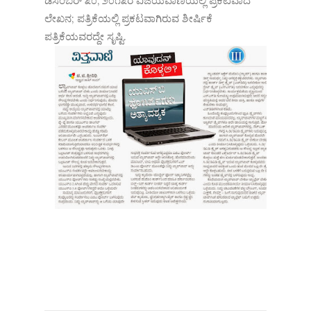
ಡಿಸೆಂಬರ್ ೩೦, ೨೦೧೩ರ ವಿಜಯವಾಣಿಯಲ್ಲಿ ಪ್ರಕಟವಾದ
ಲೇಖನ; ಪತ್ರಿಕೆಯಲ್ಲಿ ಪ್ರಕಟವಾಗಿರುವ ಶೀರ್ಷಿಕೆ
ಪತ್ರಿಕೆಯವರದ್ದೇ ಸೃಷ್ಟಿ.