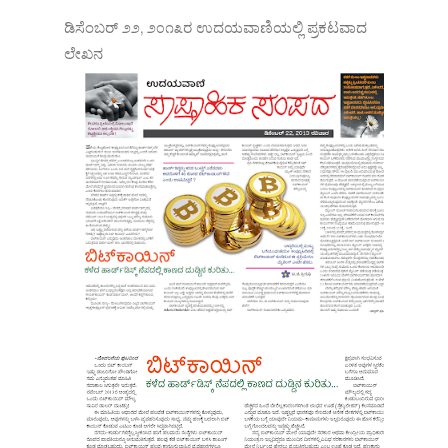
ಡಿಸೆಂಬರ್ ೨೨, ೨೦೧೩ರ ಉದಯವಾಣಿಯಲ್ಲಿ ಪ್ರಕಟವಾದ
ಲೇಖನ