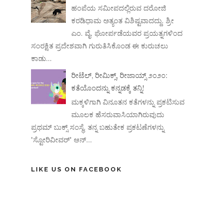
ಹಂಪೆಯ ಸಮೀಪದಲ್ಲಿರುವ ದರೋಜಿ
ಕರಡಿಧಾಮ ಅತ್ಯಂತ ವಿಶಿಷ್ಟವಾದದ್ದು. ಶ್ರೀ
ಎಂ. ವೈ. ಘೋರ್ಪಡೆಯವರ ಪ್ರಯತ್ನಗಳಿಂದ
ಸಂರಕ್ಷಿತ ಪ್ರದೇಶವಾಗಿ ಗುರುತಿಸಿಕೊಂಡ ಈ ಕುರುಚಲು
ಕಾಡು...
ರೀಟೆಲ್, ರೀಮಿಕ್ಸ್, ರೀಜಾಯ್ಸ್ ೨೦೨೦:
ಕತೆಯೊಂದನ್ನು ಕನ್ನಡಕ್ಕೆ ತನ್ನಿ!
ಮಕ್ಕಳಿಗಾಗಿ ವಿನೂತನ ಕತೆಗಳನ್ನು ಪ್ರಕಟಿಸುವ
ಮೂಲಕ ಹೆಸರುವಾಸಿಯಾಗಿರುವುದು
ಪ್ರಥಮ್ ಬುಕ್ಸ್ ಸಂಸ್ಥೆ. ತನ್ನ ಬಹುತೇಕ ಪ್ರಕಟಣೆಗಳನ್ನು
'ಸ್ಟೋರಿವೀವರ್' ಆನ್‌...
LIKE US ON FACEBOOK