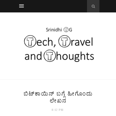
ಬಿಟ್‌ಕಾಯಿನ್ ಬಗ್ಗೆ ಹೀಗೊಂದು
ಲೇಖನ
8:12 PM