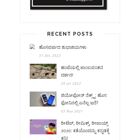
RECENT POSTS
ಹೊಸವರ್ಷದ ಶುಭಾಶಯಗಳು
31 Dec 2023
ಹಂಪೆಯಲ್ಲಿ ಜಾಂಬವಂತನ
ದರ್ಶನ!
28 Jul 2022
ಜಿಯೋಫೋನ್ ನೆಕ್ಸ್ಟ್: ಹೊಸ
ಫೋನಿನಲ್ಲಿ ಏನೆಲ್ಲ ಇದೆ?
03 Nov 2021
ರೀಟೆಲ್, ರೀಮಿಕ್ಸ್, ರೀಜಾಯ್ಸ್
೨೦೨೦: ಕತೆಯೊಂದನ್ನು ಕನ್ನಡಕ್ಕೆ
ತನ್ನಿ!