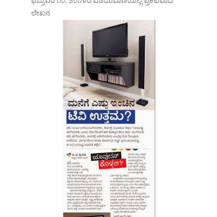
ಫೆಬ್ರುವರಿ ೧೦, ೨೦೧೪ರ ವಿಜಯವಾಣಿಯಲ್ಲಿ ಪ್ರಕಟವಾದ
ಲೇಖನ