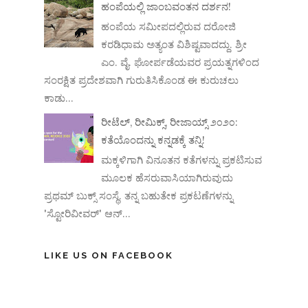
ಹಂಪೆಯಲ್ಲಿ ಜಾಂಬವಂತನ ದರ್ಶನ!
ಹಂಪೆಯ ಸಮೀಪದಲ್ಲಿರುವ ದರೋಜಿ
ಕರಡಿಧಾಮ ಅತ್ಯಂತ ವಿಶಿಷ್ಟವಾದದ್ದು. ಶ್ರೀ
ಎಂ. ವೈ. ಘೋರ್ಪಡೆಯವರ ಪ್ರಯತ್ನಗಳಿಂದ
ಸಂರಕ್ಷಿತ ಪ್ರದೇಶವಾಗಿ ಗುರುತಿಸಿಕೊಂಡ ಈ ಕುರುಚಲು
ಕಾಡು...
ರೀಟೆಲ್, ರೀಮಿಕ್ಸ್, ರೀಜಾಯ್ಸ್ ೨೦೨೦:
ಕತೆಯೊಂದನ್ನು ಕನ್ನಡಕ್ಕೆ ತನ್ನಿ!
ಮಕ್ಕಳಿಗಾಗಿ ವಿನೂತನ ಕತೆಗಳನ್ನು ಪ್ರಕಟಿಸುವ
ಮೂಲಕ ಹೆಸರುವಾಸಿಯಾಗಿರುವುದು
ಪ್ರಥಮ್ ಬುಕ್ಸ್ ಸಂಸ್ಥೆ. ತನ್ನ ಬಹುತೇಕ ಪ್ರಕಟಣೆಗಳನ್ನು
'ಸ್ಟೋರಿವೀವರ್' ಆನ್‌...
LIKE US ON FACEBOOK