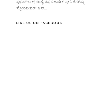
ಪ್ರಥಮ್ ಬುಕ್ಸ್ ಸಂಸ್ಥೆ. ತನ್ನ ಬಹುತೇಕ ಪ್ರಕಟಣೆಗಳನ್ನು
'ಸ್ಟೋರಿವೀವರ್' ಆನ್‌...
LIKE US ON FACEBOOK