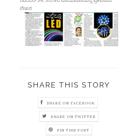
ನವೆಂಬರ್ ೨೪, ೨೦೧೪ರ ವಿಜಯವಾಣಿಯಲ್ಲಿ ಪ್ರಕಟವಾದ
ಲೇಖನ
SHARE THIS STORY
SHARE ON FACEBOOK
SHARE ON TWITTER
PIN THIS POST