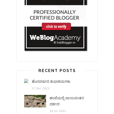
RECENT POSTS
ಹೊಸವರ್ಷದ ಶುಭಾಶಯಗಳು
31 Dec 2023
ಹಂಪೆಯಲ್ಲಿ ಜಾಂಬವಂತನ
ದರ್ಶನ!
28 Jul 2022