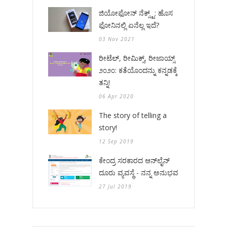
ಜಿಯೋಫೋನ್ ನೆಕ್ಸ್ಟ್: ಹೊಸ
ಫೋನಿನಲ್ಲಿ ಏನೆಲ್ಲ ಇದೆ?
03 Nov 2021
ರೀಟೆಲ್, ರೀಮಿಕ್ಸ್, ರೀಜಾಯ್ಸ್
೨೦೨೦: ಕತೆಯೊಂದನ್ನು ಕನ್ನಡಕ್ಕೆ
ತನ್ನಿ!
06 Apr 2020
The story of telling a
story!
12 Sep 2019
ಕೇಂದ್ರ ಸರಕಾರದ ಆನ್‌ಲೈನ್
ದೂರು ವ್ಯವಸ್ಥೆ - ನನ್ನ ಅನುಭವ
27 Jul 2019