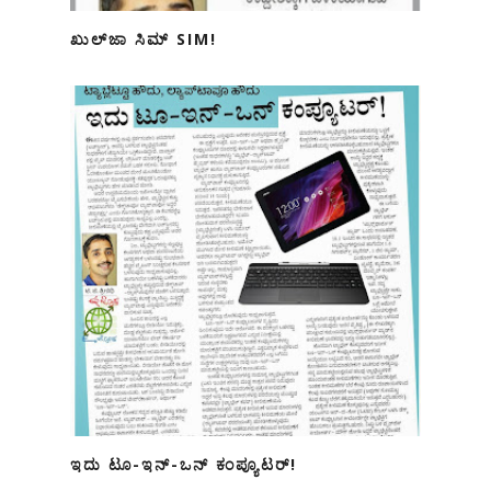
ಖುಲ್‌ಜಾ ಸಿಮ್ SIM!
ಇದು ಟೂ-ಇನ್-ಒನ್ ಕಂಪ್ಯೂಟರ್!