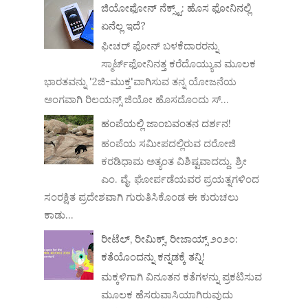
ಜಿಯೋಫೋನ್ ನೆಕ್ಸ್ಟ್: ಹೊಸ ಫೋನಿನಲ್ಲಿ
ಏನೆಲ್ಲ ಇದೆ?
ಫೀಚರ್ ಫೋನ್ ಬಳಕೆದಾರರನ್ನು
ಸ್ಮಾರ್ಟ್‌ಫೋನಿನತ್ತ ಕರೆದೊಯ್ಯುವ ಮೂಲಕ
ಭಾರತವನ್ನು '2ಜಿ-ಮುಕ್ತ'ವಾಗಿಸುವ ತನ್ನ ಯೋಜನೆಯ
ಅಂಗವಾಗಿ ರಿಲಯನ್ಸ್ ಜಿಯೋ ಹೊಸದೊಂದು ಸ್...
ಹಂಪೆಯಲ್ಲಿ ಜಾಂಬವಂತನ ದರ್ಶನ!
ಹಂಪೆಯ ಸಮೀಪದಲ್ಲಿರುವ ದರೋಜಿ
ಕರಡಿಧಾಮ ಅತ್ಯಂತ ವಿಶಿಷ್ಟವಾದದ್ದು. ಶ್ರೀ
ಎಂ. ವೈ. ಘೋರ್ಪಡೆಯವರ ಪ್ರಯತ್ನಗಳಿಂದ
ಸಂರಕ್ಷಿತ ಪ್ರದೇಶವಾಗಿ ಗುರುತಿಸಿಕೊಂಡ ಈ ಕುರುಚಲು
ಕಾಡು...
ರೀಟೆಲ್, ರೀಮಿಕ್ಸ್, ರೀಜಾಯ್ಸ್ ೨೦೨೦:
ಕತೆಯೊಂದನ್ನು ಕನ್ನಡಕ್ಕೆ ತನ್ನಿ!
ಮಕ್ಕಳಿಗಾಗಿ ವಿನೂತನ ಕತೆಗಳನ್ನು ಪ್ರಕಟಿಸುವ
ಮೂಲಕ ಹೆಸರುವಾಸಿಯಾಗಿರುವುದು