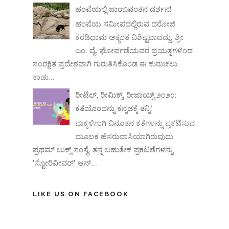
ಹಂಪೆಯಲ್ಲಿ ಜಾಂಬವಂತನ ದರ್ಶನ!
ಹಂಪೆಯ ಸಮೀಪದಲ್ಲಿರುವ ದರೋಜಿ
ಕರಡಿಧಾಮ ಅತ್ಯಂತ ವಿಶಿಷ್ಟವಾದದ್ದು. ಶ್ರೀ
ಎಂ. ವೈ. ಘೋರ್ಪಡೆಯವರ ಪ್ರಯತ್ನಗಳಿಂದ
ಸಂರಕ್ಷಿತ ಪ್ರದೇಶವಾಗಿ ಗುರುತಿಸಿಕೊಂಡ ಈ ಕುರುಚಲು
ಕಾಡು...
ರೀಟೆಲ್, ರೀಮಿಕ್ಸ್, ರೀಜಾಯ್ಸ್ ೨೦೨೦:
ಕತೆಯೊಂದನ್ನು ಕನ್ನಡಕ್ಕೆ ತನ್ನಿ!
ಮಕ್ಕಳಿಗಾಗಿ ವಿನೂತನ ಕತೆಗಳನ್ನು ಪ್ರಕಟಿಸುವ
ಮೂಲಕ ಹೆಸರುವಾಸಿಯಾಗಿರುವುದು
ಪ್ರಥಮ್ ಬುಕ್ಸ್ ಸಂಸ್ಥೆ. ತನ್ನ ಬಹುತೇಕ ಪ್ರಕಟಣೆಗಳನ್ನು
'ಸ್ಟೋರಿವೀವರ್' ಆನ್‌...
LIKE US ON FACEBOOK