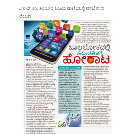
ಏಪ್ರಿಲ್ ೨೦, ೨೦೧೫ರ ವಿಜಯವಾಣಿಯಲ್ಲಿ ಪ್ರಕಟವಾದ
ಲೇಖನ