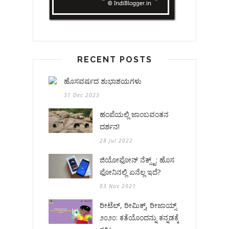
RECENT POSTS
ಹೊಸವರ್ಷದ ಶುಭಾಶಯಗಳು
31 Dec 2023
ಹಂಪೆಯಲ್ಲಿ ಜಾಂಬವಂತನ
ದರ್ಶನ!
28 Jul 2022
ಜಿಯೋಫೋನ್ ನೆಕ್ಸ್ಟ್: ಹೊಸ
ಫೋನಿನಲ್ಲಿ ಏನೆಲ್ಲ ಇದೆ?
03 Nov 2021
ರೀಟೆಲ್, ರೀಮಿಕ್ಸ್, ರೀಜಾಯ್ಸ್
೨೦೨೦: ಕತೆಯೊಂದನ್ನು ಕನ್ನಡಕ್ಕೆ