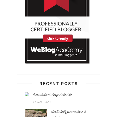
RECENT POSTS
ಹೊಸವರ್ಷದ ಶುಭಾಶಯಗಳು
31 Dec 2023
ಹಂಪೆಯಲ್ಲಿ ಜಾಂಬವಂತನ