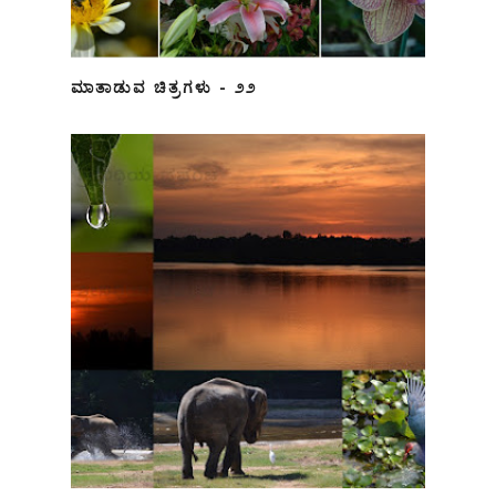
ಮಾತಾಡುವ ಚಿತ್ರಗಳು - ೨೨