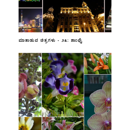
ಮಾತಾಡುವ ಚಿತ್ರಗಳು - ೨೩: ಶಾಂಘೈ