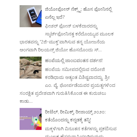
ಜಿಯೋಫೋನ್ ನೆಕ್ಸ್ಟ್: ಹೊಸ ಫೋನಿನಲ್ಲಿ
ಏನೆಲ್ಲ ಇದೆ?
ಫೀಚರ್ ಫೋನ್ ಬಳಕೆದಾರರನ್ನು
ಸ್ಮಾರ್ಟ್‌ಫೋನಿನತ್ತ ಕರೆದೊಯ್ಯುವ ಮೂಲಕ
ಭಾರತವನ್ನು '2ಜಿ-ಮುಕ್ತ'ವಾಗಿಸುವ ತನ್ನ ಯೋಜನೆಯ
ಅಂಗವಾಗಿ ರಿಲಯನ್ಸ್ ಜಿಯೋ ಹೊಸದೊಂದು ಸ್...
ಹಂಪೆಯಲ್ಲಿ ಜಾಂಬವಂತನ ದರ್ಶನ!
ಹಂಪೆಯ ಸಮೀಪದಲ್ಲಿರುವ ದರೋಜಿ
ಕರಡಿಧಾಮ ಅತ್ಯಂತ ವಿಶಿಷ್ಟವಾದದ್ದು. ಶ್ರೀ
ಎಂ. ವೈ. ಘೋರ್ಪಡೆಯವರ ಪ್ರಯತ್ನಗಳಿಂದ
ಸಂರಕ್ಷಿತ ಪ್ರದೇಶವಾಗಿ ಗುರುತಿಸಿಕೊಂಡ ಈ ಕುರುಚಲು
ಕಾಡು...
ರೀಟೆಲ್, ರೀಮಿಕ್ಸ್, ರೀಜಾಯ್ಸ್ ೨೦೨೦:
ಕತೆಯೊಂದನ್ನು ಕನ್ನಡಕ್ಕೆ ತನ್ನಿ!
ಮಕ್ಕಳಿಗಾಗಿ ವಿನೂತನ ಕತೆಗಳನ್ನು ಪ್ರಕಟಿಸುವ
ಮೂಲಕ ಹೆಸರುವಾಸಿಯಾಗಿರುವುದು