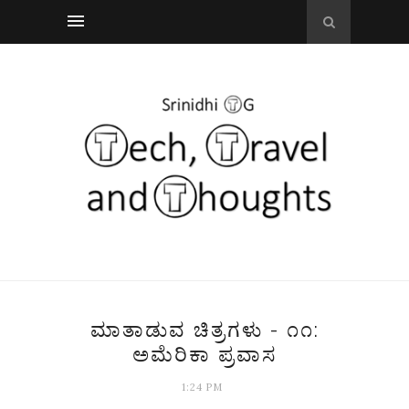
ಮಾತಾಡುವ ಚಿತ್ರಗಳು - ೧೧:
ಅಮೆರಿಕಾ ಪ್ರವಾಸ
1:24 PM