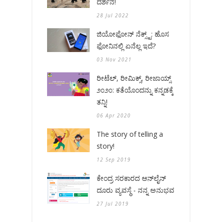
ದರ್ಶನ!
28 Jul 2022
ಜಿಯೋಫೋನ್ ನೆಕ್ಸ್ಟ್: ಹೊಸ
ಫೋನಿನಲ್ಲಿ ಏನೆಲ್ಲ ಇದೆ?
03 Nov 2021
ರೀಟೆಲ್, ರೀಮಿಕ್ಸ್, ರೀಜಾಯ್ಸ್
೨೦೨೦: ಕತೆಯೊಂದನ್ನು ಕನ್ನಡಕ್ಕೆ
ತನ್ನಿ!
06 Apr 2020
The story of telling a
story!
12 Sep 2019
ಕೇಂದ್ರ ಸರಕಾರದ ಆನ್‌ಲೈನ್
ದೂರು ವ್ಯವಸ್ಥೆ - ನನ್ನ ಅನುಭವ
27 Jul 2019