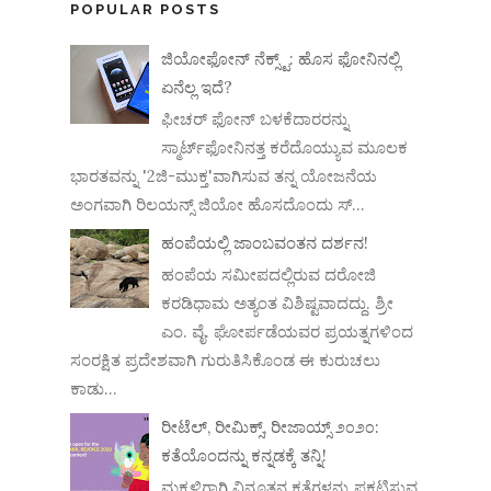
POPULAR POSTS
ಜಿಯೋಫೋನ್ ನೆಕ್ಸ್ಟ್: ಹೊಸ ಫೋನಿನಲ್ಲಿ
ಏನೆಲ್ಲ ಇದೆ?
ಫೀಚರ್ ಫೋನ್ ಬಳಕೆದಾರರನ್ನು
ಸ್ಮಾರ್ಟ್‌ಫೋನಿನತ್ತ ಕರೆದೊಯ್ಯುವ ಮೂಲಕ
ಭಾರತವನ್ನು '2ಜಿ-ಮುಕ್ತ'ವಾಗಿಸುವ ತನ್ನ ಯೋಜನೆಯ
ಅಂಗವಾಗಿ ರಿಲಯನ್ಸ್ ಜಿಯೋ ಹೊಸದೊಂದು ಸ್...
ಹಂಪೆಯಲ್ಲಿ ಜಾಂಬವಂತನ ದರ್ಶನ!
ಹಂಪೆಯ ಸಮೀಪದಲ್ಲಿರುವ ದರೋಜಿ
ಕರಡಿಧಾಮ ಅತ್ಯಂತ ವಿಶಿಷ್ಟವಾದದ್ದು. ಶ್ರೀ
ಎಂ. ವೈ. ಘೋರ್ಪಡೆಯವರ ಪ್ರಯತ್ನಗಳಿಂದ
ಸಂರಕ್ಷಿತ ಪ್ರದೇಶವಾಗಿ ಗುರುತಿಸಿಕೊಂಡ ಈ ಕುರುಚಲು
ಕಾಡು...
ರೀಟೆಲ್, ರೀಮಿಕ್ಸ್, ರೀಜಾಯ್ಸ್ ೨೦೨೦:
ಕತೆಯೊಂದನ್ನು ಕನ್ನಡಕ್ಕೆ ತನ್ನಿ!
ಮಕ್ಕಳಿಗಾಗಿ ವಿನೂತನ ಕತೆಗಳನ್ನು ಪ್ರಕಟಿಸುವ