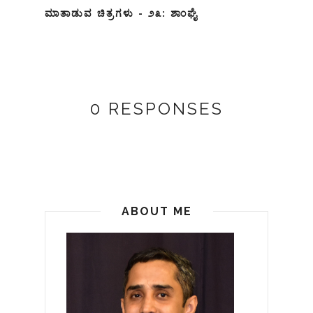
ಮಾತಾಡುವ ಚಿತ್ರಗಳು - ೨೩: ಶಾಂಘೈ
0 RESPONSES
ABOUT ME