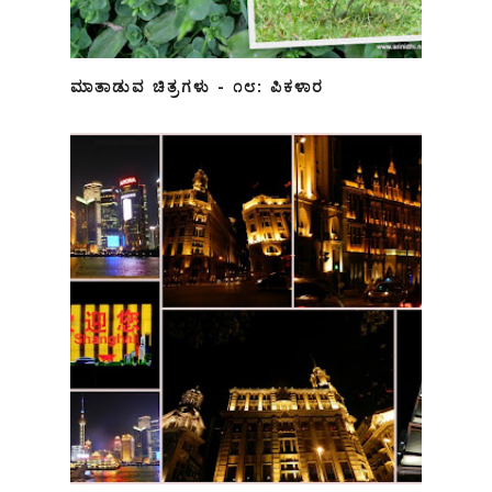
ಮಾತಾಡುವ ಚಿತ್ರಗಳು - ೧೮: ಪಿಕಳಾರ