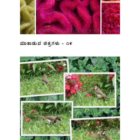
ಮಾತಾಡುವ ಚಿತ್ರಗಳು - ೧೯