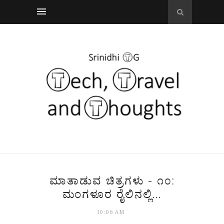
ಮಾತಾಡುವ ಚಿತ್ರಗಳು - ೧೦:
ಮಂಗಳೂರ ರೈಲಿನಲ್ಲಿ...
10:06 AM