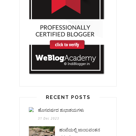
RECENT POSTS
ಹೊಸವರ್ಷದ ಶುಭಾಶಯಗಳು
31 Dec 2023
ಹಂಪೆಯಲ್ಲಿ ಜಾಂಬವಂತನ