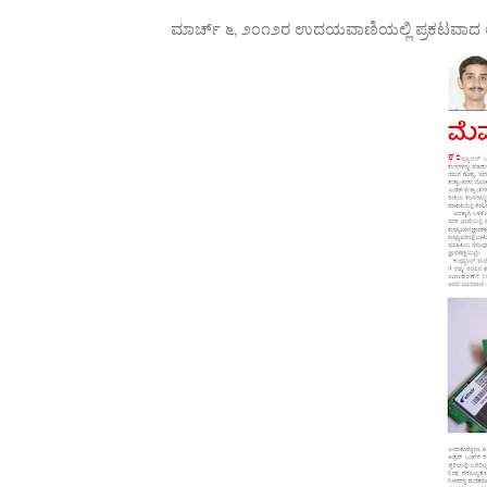
ಮಾರ್ಚ್ ೬, ೨೦೧೨ರ ಉದಯವಾಣಿಯಲ್ಲಿ ಪ್ರಕಟವಾದ