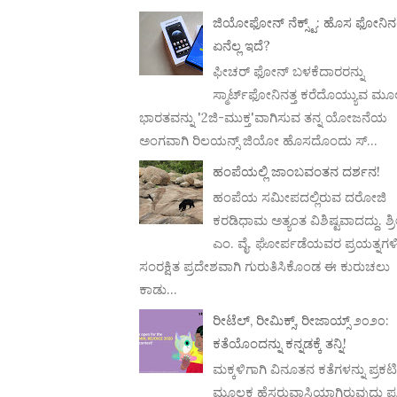
ಜಿಯೋಫೋನ್ ನೆಕ್ಸ್ಟ್: ಹೊಸ ಫೋನಿನಲ್
ಏನೆಲ್ಲ ಇದೆ?
ಫೀಚರ್ ಫೋನ್ ಬಳಕೆದಾರರನ್ನು
ಸ್ಮಾರ್ಟ್‌ಫೋನಿನತ್ತ ಕರೆದೊಯ್ಯುವ ಮ
ಭಾರತವನ್ನು '2ಜಿ-ಮುಕ್ತ'ವಾಗಿಸುವ ತನ್ನ ಯೋಜನೆಯ
ಅಂಗವಾಗಿ ರಿಲಯನ್ಸ್ ಜಿಯೋ ಹೊಸದೊಂದು ಸ್...
ಹಂಪೆಯಲ್ಲಿ ಜಾಂಬವಂತನ ದರ್ಶನ!
ಹಂಪೆಯ ಸಮೀಪದಲ್ಲಿರುವ ದರೋಜಿ
ಕರಡಿಧಾಮ ಅತ್ಯಂತ ವಿಶಿಷ್ಟವಾದದ್ದು. ಶ್ರ
ಎಂ. ವೈ. ಘೋರ್ಪಡೆಯವರ ಪ್ರಯತ್ನಗಳ
ಸಂರಕ್ಷಿತ ಪ್ರದೇಶವಾಗಿ ಗುರುತಿಸಿಕೊಂಡ ಈ ಕುರುಚಲು
ಕಾಡು...
ರೀಟೆಲ್, ರೀಮಿಕ್ಸ್, ರೀಜಾಯ್ಸ್ ೨೦೨೦:
ಕತೆಯೊಂದನ್ನು ಕನ್ನಡಕ್ಕೆ ತನ್ನಿ!
ಮಕ್ಕಳಿಗಾಗಿ ವಿನೂತನ ಕತೆಗಳನ್ನು ಪ್ರಕ
ಮೂಲಕ ಹೆಸರುವಾಸಿಯಾಗಿರುವುದು ಪ