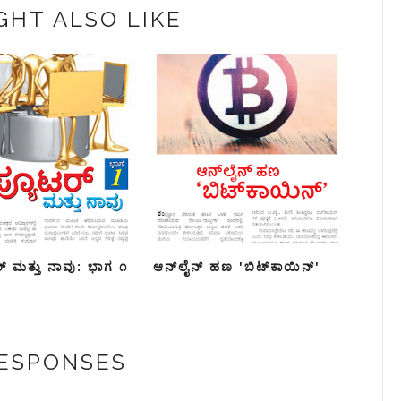
GHT ALSO LIKE
ರ್ ಮತ್ತು ನಾವು: ಭಾಗ ೧
ಆನ್‌ಲೈನ್ ಹಣ 'ಬಿಟ್‍ಕಾಯಿನ್'
RESPONSES