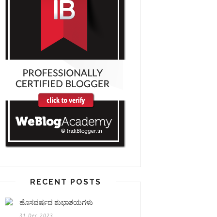
RECENT POSTS
ಹೊಸವರ್ಷದ ಶುಭಾಶಯಗಳು
31 Dec 2023