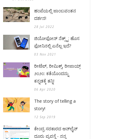
ಹಂಪೆಯಲ್ಲಿ ಜಾಂಬವಂತನ
ದರ್ಶನ!
28 Jul 2022
ಜಿಯೋಫೋನ್ ನೆಕ್ಸ್ಟ್: ಹೊಸ
ಫೋನಿನಲ್ಲಿ ಏನೆಲ್ಲ ಇದೆ?
03 Nov 2021
ರೀಟೆಲ್, ರೀಮಿಕ್ಸ್, ರೀಜಾಯ್ಸ್
೨೦೨೦: ಕತೆಯೊಂದನ್ನು
ಕನ್ನಡಕ್ಕೆ ತನ್ನಿ!
06 Apr 2020
The story of telling a
story!
12 Sep 2019
ಕೇಂದ್ರ ಸರಕಾರದ ಆನ್‌ಲೈನ್
ದೂರು ವ್ಯವಸ್ಥೆ - ನನ್ನ